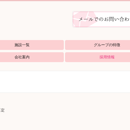
施設一覧
グループの特徴
ホーム やすらぎ
グホーム せせらぎ
ミュニティー
ステイツ ゆうなみ
ュニティー
会社案内
採用情報
募集要項
介護職員処遇改善加算について
算定