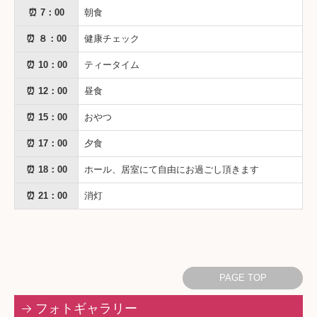
⏰ 7：00
朝食
⏰ ８：00
健康チェック
⏰ 10：00
ティータイム
⏰ 12：00
昼食
⏰ 15：00
おやつ
⏰ 17：00
夕食
⏰ 18：00
ホール、居室にて自由にお過ごし頂きます
⏰ 21：00
消灯
PAGE TOP
フォトギャラリー