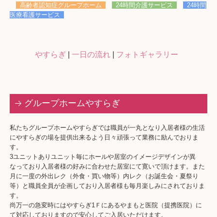
会社案内
高齢者認知症グループホーム
24時間介護サービス
24時間
医療看護サービス
採用情報
募集要項
やすらぎ
|
一日の流れ
|
フォトギャラリー
介護職員処遇改善加算について
お問い合わせ
グループホームやすらぎ
私たちグループホームやすらぎでは職員が一丸となり入居者様の生活
にやすらぎの場を提供出来るよう日々頑張って業務に励んでおりま
す。
3ユニットありユニット毎にホールや居室のイメージデザインが異
なっており入居者様の好みに合わせた居室にて寛いで頂けます。また
月に一度の外出レク（外食・買い物等）内レク（お誕生会・夏祭り
等）と職員全員が企画しており入居者様も毎月楽しみにされておりま
す。
尚万一の急変時にはやすらぎ1Ｆにあるやまもと医院（提携医院）に
て対応しておりますので安心してご入居いただけます。