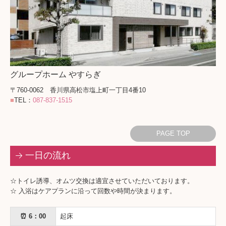
グループホーム やすらぎ
〒760-0062 香川県高松市塩上町一丁目4番10
■
TEL：
087-837-1515
PAGE TOP
一日の流れ
☆トイレ誘導、オムツ交換は適宜させていただいております。
☆ 入浴はケアプランに沿って回数や時間が決まります。
⏰ 6：00
起床