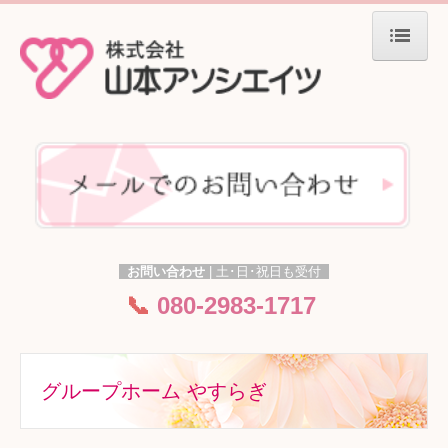
ホーム
施設一覧
グループホーム やすらぎ
ナーシングホーム せせらぎ
西の丸コミュニティー
シルバーステイツ ゆうなみ
お問い合わせ
|
土･日
･
祝日も受付
花園コミュニティー
📞
080-2983-1717
グループの特徴
入居までの流れ
グループホーム やすらぎ
よくあるご質問