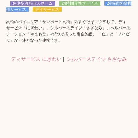
会社案内
住宅型有料老人ホーム
24時間介護サービス
24時間医療看
護サービス
デイサービス
採用情報
高松のベイエリア「サンポート高松」のすぐそばに位置して、ディ
募集要項
サービス「にぎわい」、シルバーステイツ「さざなみ」、ヘルパース
テーション「やまもと」の3つが揃った複合施設。 「住」と「リハビ
介護職員処遇改善加算について
リ」が一体となった建物です。
お問い合わせ
ディサービス にぎわい
|
シルバーステイツ さざなみ