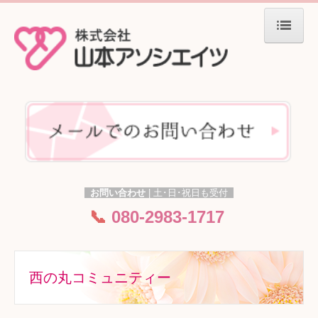
ホーム
施設一覧
グループホーム やすらぎ
ナーシングホーム せせらぎ
西の丸コミュニティー
シルバーステイツ ゆうなみ
お問い合わせ
|
土･日
･
祝日も受付
花園コミュニティー
📞
080-2983-1717
グループの特徴
入居までの流れ
西の丸コミュニティー
よくあるご質問