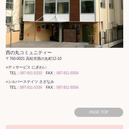
西の丸コミュニティー
〒760-0021 高松市西の丸町12-10
■
ディサービス にぎわい
TEL :
087-811-5333
FAX :
087-811-5554
■
シルバーステイツ さざなみ
TEL :
087-811-5334
FAX :
087-811-5554
PAGE TOP