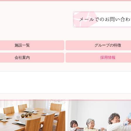
施設一覧
グループの特徴
ホーム やすらぎ
グホーム せせらぎ
ミュニティー
ステイツ ゆうなみ
ュニティー
会社案内
採用情報
募集要項
介護職員処遇改善加算について