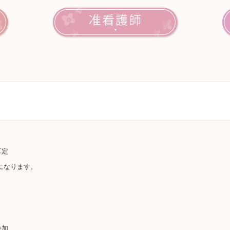
算定
になります。
参加